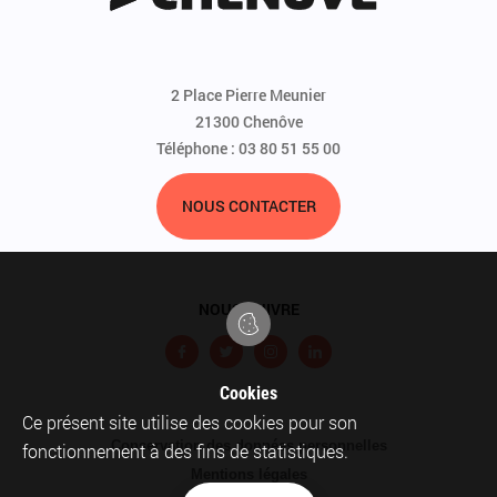
2 Place Pierre Meunier
21300 Chenôve
Téléphone : 03 80 51 55 00
NOUS CONTACTER
NOUS SUIVRE
F
T
I
L
a
w
n
i
Cookies
c
i
s
n
Ce présent site utilise des cookies pour son
Pied
Conservation des données personnelles
e
t
t
k
fonctionnement à des fins de statistiques.
de
Mentions légales
b
t
a
e