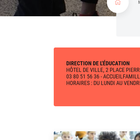
c
u
e
i
l
DIRECTION DE L'ÉDUCATION
HÔTEL DE VILLE, 2 PLACE PIE
03 80 51 56 36 - ACCUEILFAM
HORAIRES : DU LUNDI AU VENDR