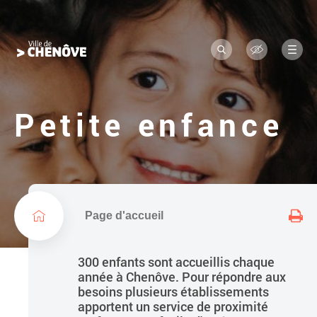
Navigation
L
a
principale
R
M
o
e
e
c
n
g
h
u
e
o
r
Petite enfance
c
d
h
e
e
r
l
a
v
i
Page d'accueil
l
l
300 enfants sont accueillis chaque
e
année à Chenôve. Pour répondre aux
besoins plusieurs établissements
apportent un service de proximité