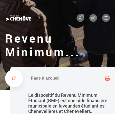
Navigation
L
a
principale
R
M
o
e
e
c
n
g
h
u
Revenu
e
o
r
c
d
Minimum...
h
e
e
r
l
a
v
i
Page d'accueil
l
l
Le dispositif du Revenu Minimum
e
Étudiant (RME) est une aide financière
municipale en faveur des étudiant.es
Chenevelières et Cheneveliers.