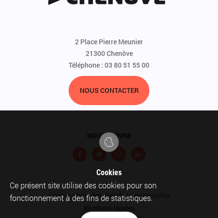
2 Place Pierre Meunier
21300 Chenôve
Téléphone : 03 80 51 55 00
NOUS CONTACTER
NOUS SUIVRE
F
T
I
L
a
w
n
i
Cookies
c
i
s
n
Ce présent site utilise des cookies pour son
Pied
Conservation des données personnelles
e
t
t
k
fonctionnement à des fins de statistiques.
de
Mentions légales
b
t
a
e