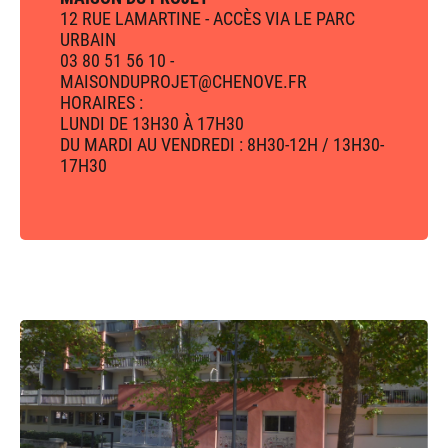
12 RUE LAMARTINE - ACCÈS VIA LE PARC
URBAIN
03 80 51 56 10 -
MAISONDUPROJET@CHENOVE.FR
HORAIRES :
LUNDI DE 13H30 À 17H30
DU MARDI AU VENDREDI : 8H30-12H / 13H30-
17H30