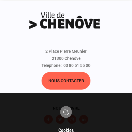
2 Place Pierre Meunier
21300 Chenôve
Téléphone : 03 80 51 55 00
NOUS CONTACTER
NOUS SUIVRE
F
T
I
L
a
w
n
i
Cookies