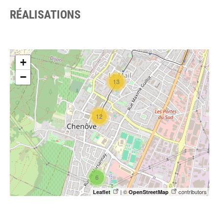
RÉALISATIONS
+
−
13
12
6
| ©
contributors
Leaflet
OpenStreetMap