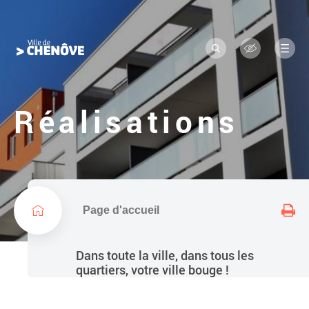
Navigation
L
a
principale
R
M
o
e
e
c
n
g
h
u
e
o
r
Réalisations
c
d
h
e
e
r
l
a
v
i
Page d'accueil
l
l
Dans toute la ville, dans tous les
e
quartiers, votre ville bouge !