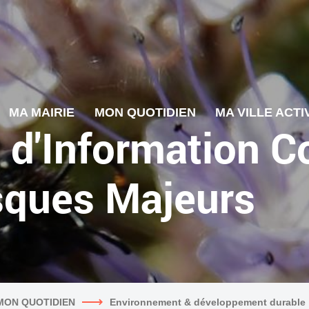
MA MAIRIE
MON QUOTIDIEN
MA VILLE ACTI
 d'Information 
isques Majeurs
MON QUOTIDIEN
Environnement & développement durable