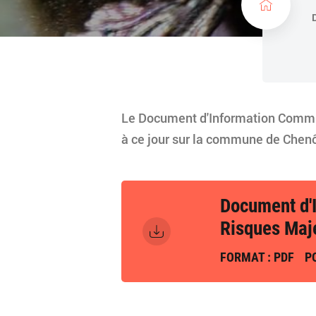
c
u
e
i
l
Le Document d'Information Commun
à ce jour sur la commune de Chenô
Document d'
Risques Maj
FORMAT : PDF
PO