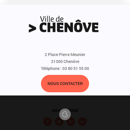
2 Place Pierre Meunier
21300 Chenôve
Téléphone : 03 80 51 55 00
NOUS CONTACTER
NOUS SUIVRE
F
T
I
L