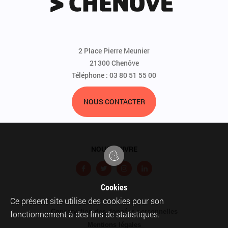
2 Place Pierre Meunier
21300 Chenôve
Téléphone : 03 80 51 55 00
NOUS CONTACTER
NOUS SUIVRE
F
T
I
L
a
w
n
i
Cookies
c
i
s
n
Ce présent site utilise des cookies pour son
Pied
Conservation des données personnelles
e
t
t
k
fonctionnement à des fins de statistiques.
de
Mentions légales
b
t
a
e