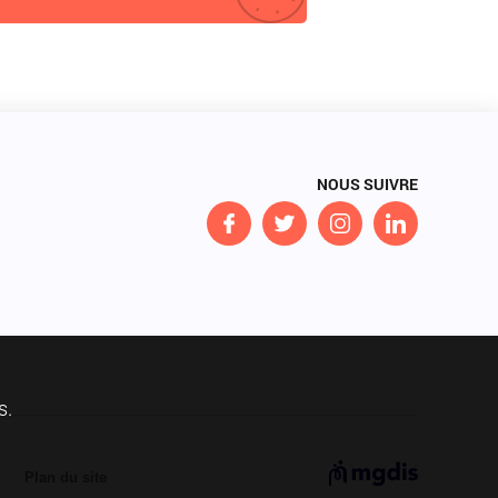
NOUS SUIVRE
F
T
I
L
a
w
n
i
c
i
s
n
e
t
t
k
b
t
a
e
o
e
g
d
s.
o
r
r
I
k
a
n
Plan du site