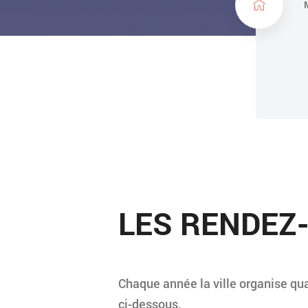
c
u
e
i
l
LES RENDEZ
Chaque année la ville organise qua
ci-dessous.