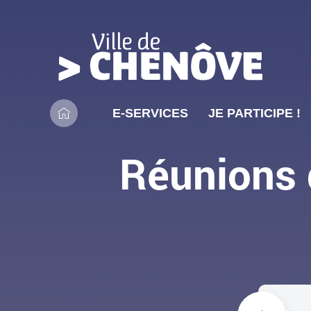
L
o
g
Navigation
LES RENDEZ-VOUS DANS VOTRE QUARTIER
o
E-SERVICES
JE PARTICIPE !
principale
A
d
l
e
Réunions 
l
l
e
a
r
v
à
i
l
l
'
l
a
e
c