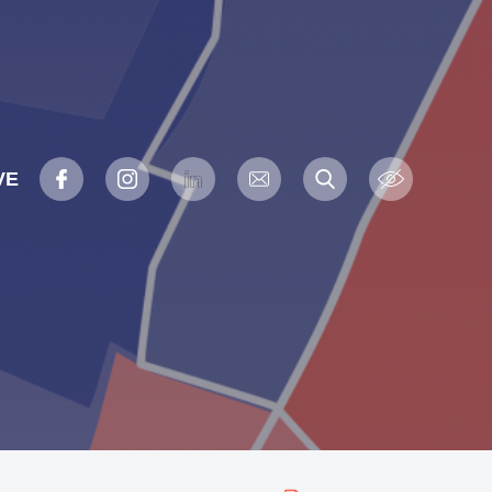
VE
a
R
F
I
L
C
e
c
a
n
i
o
h
e
c
s
n
u
r
c
e
t
k
r
h
e
b
a
e
r
r
o
g
d
i
o
r
I
e
k
a
n
l
m