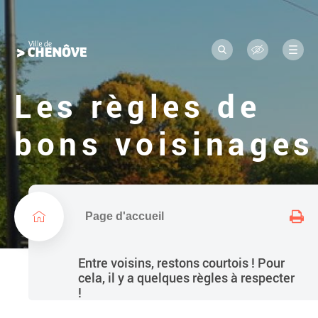
Navigation
L
a
principale
R
M
o
e
e
c
n
g
h
u
Les règles de
e
o
r
c
d
bons voisinages
h
e
e
r
l
a
v
i
Page d'accueil
l
l
Entre voisins, restons courtois ! Pour
e
cela, il y a quelques règles à respecter
!