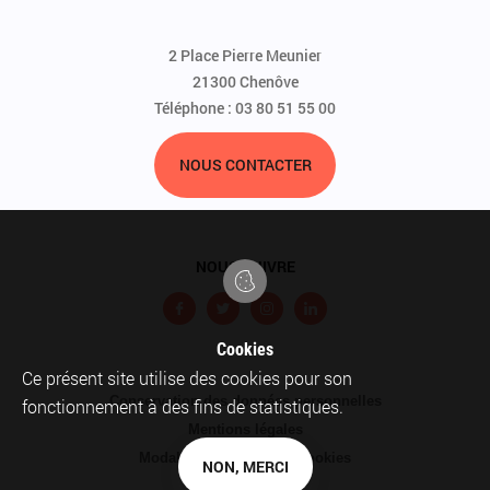
2 Place Pierre Meunier
21300 Chenôve
Téléphone : 03 80 51 55 00
NOUS CONTACTER
NOUS SUIVRE
F
T
I
L
a
w
n
i
Cookies
c
i
s
n
Ce présent site utilise des cookies pour son
Pied
Conservation des données personnelles
e
t
t
k
fonctionnement à des fins de statistiques.
de
Mentions légales
b
t
a
e
page
Modalités relatives aux cookies
o
e
g
d
NON, MERCI
Plan du site