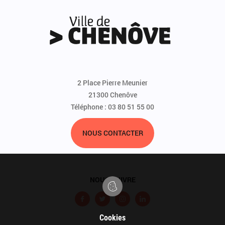
2 Place Pierre Meunier
21300 Chenôve
Téléphone : 03 80 51 55 00
NOUS CONTACTER
NOUS SUIVRE
F
T
I
L
a
w
n
i
Cookies