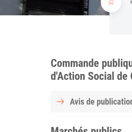
c
u
e
i
l
Commande publique
d'Action Social de
Avis de publicatio
Marchés publics