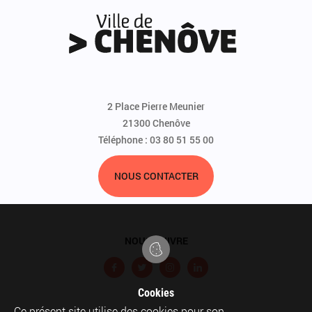
2 Place Pierre Meunier
21300 Chenôve
Téléphone : 03 80 51 55 00
NOUS CONTACTER
NOUS SUIVRE
F
T
I
L
a
w
n
i
Cookies
Ce présent site utilise des cookies pour son
c
i
s
n