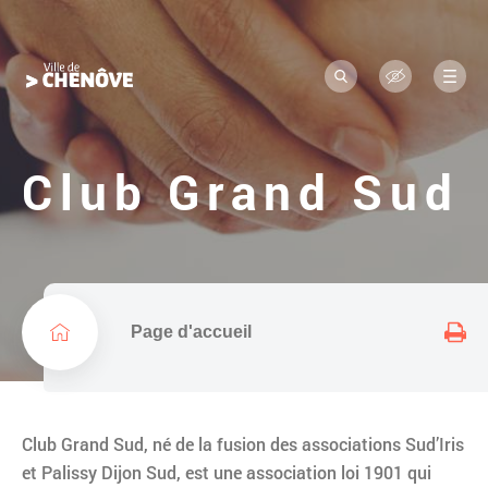
Navigation
L
a
principale
R
M
o
e
e
c
n
g
h
u
e
o
r
Club Grand Sud
c
d
h
e
e
r
l
a
v
i
Page d'accueil
l
l
e
Club Grand Sud, né de la fusion des associations Sud’Iris
et Palissy Dijon Sud, est une association loi 1901 qui