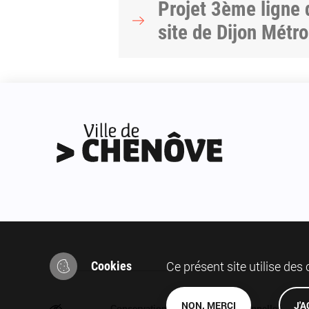
Projet 3ème ligne 
site de Dijon Métr
Ce présent site utilise des
Cookies
Pied
NON, MERCI
J'
Conservation des données personnelles