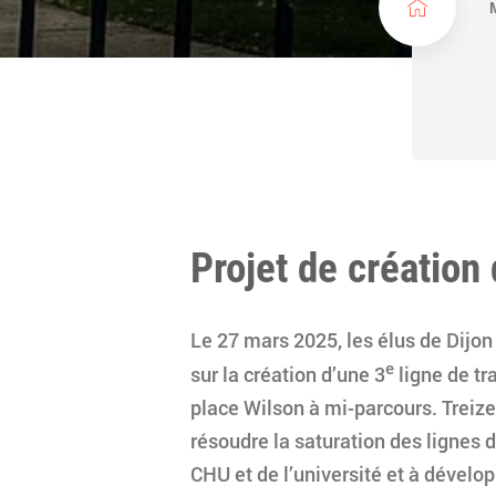
c
u
e
i
l
Projet de créatio
Le 27 mars 2025, les élus de Dijon
e
sur la création d’une 3
ligne de tr
place Wilson à mi-parcours. Treize
résoudre la saturation des lignes 
CHU et de l’université et à dével