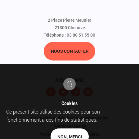
2 Place Pierre Meunier
21300 Chenôve
Téléphone : 03 80 51 55 00
NOUS CONTACTER
NOUS SUIVRE
F
T
I
L
a
w
n
i
Cookies
c
i
s
n
Ce présent site utilise des cookies pour son
Pied
Conservation des données personnelles
e
t
t
k
fonctionnement à des fins de statistiques.
de
Mentions légales
b
t
a
e
page
Modalités relatives aux cookies
o
e
g
d
NON, MERCI