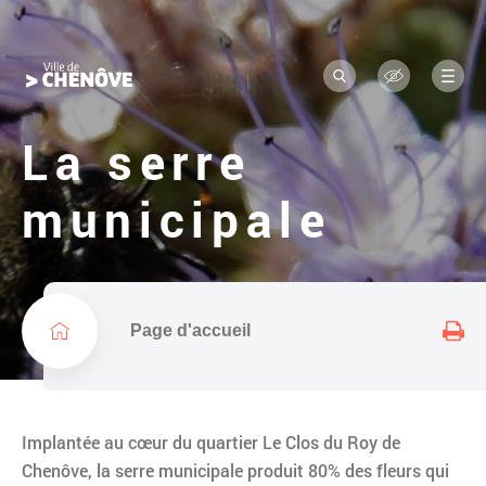
Navigation
L
a
principale
R
M
o
e
e
c
n
g
h
u
La serre
e
o
r
c
d
municipale
h
e
e
r
l
a
v
i
Page d'accueil
l
l
e
Implantée au cœur du quartier Le Clos du Roy de
Chenôve, la serre municipale produit 80% des fleurs qui