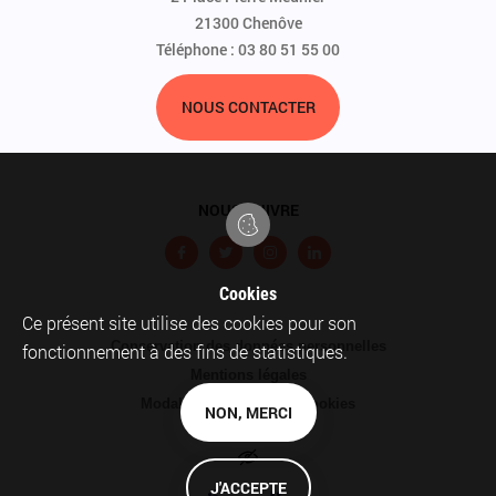
21300 Chenôve
Téléphone : 03 80 51 55 00
NOUS CONTACTER
NOUS SUIVRE
F
T
I
L
a
w
n
i
Cookies
c
i
s
n
Ce présent site utilise des cookies pour son
Pied
Conservation des données personnelles
e
t
t
k
fonctionnement à des fins de statistiques.
de
Mentions légales
b
t
a
e
page
Modalités relatives aux cookies
o
e
g
d
NON, MERCI
Plan du site
o
r
r
I
k
a
n
A
c
J'ACCEPTE
m