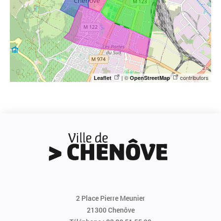
| ©
contributors
Leaflet
OpenStreetMap
2 Place Pierre Meunier
21300 Chenôve