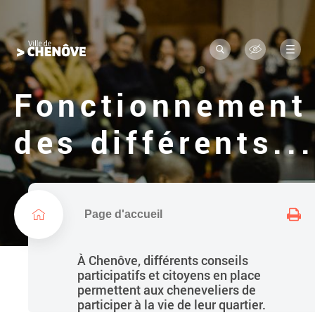
Navigation
L
a
principale
R
M
o
e
e
c
n
g
h
u
Fonctionnement
e
o
r
c
d
des différents...
h
e
e
r
l
a
v
i
Page d'accueil
l
l
À Chenôve, différents conseils
e
participatifs et citoyens en place
permettent aux cheneveliers de
participer à la vie de leur quartier.