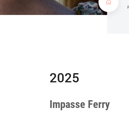
c
u
e
i
l
2025
Impasse Ferry