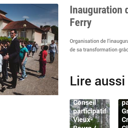
Inauguration 
Ferry
Organisation de l'inaugur
de sa transformation g
Lire aussi
C
Conseil
pa
participatif
G
Vieux-
Cr
Bourg /
C