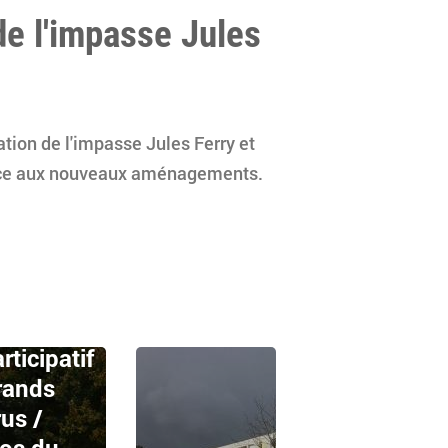
de l'impasse Jules
ation de l'impasse Jules Ferry et
râce aux nouveaux aménagements.
onseil
rticipatif
rands
us /
los du