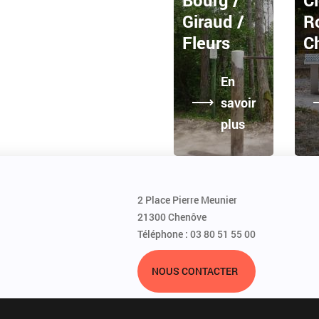
Giraud /
R
Fleurs
C
En
savoir
plus
2 Place Pierre Meunier
21300 Chenôve
Téléphone : 03 80 51 55 00
NOUS CONTACTER