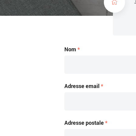
c
u
e
i
l
Nom
*
Adresse email
*
Adresse postale
*