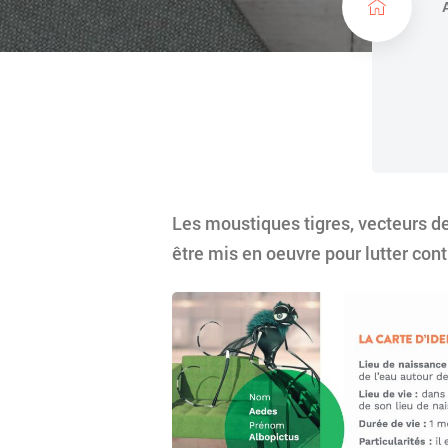
c
u
e
i
l
Les moustiques tigres, vecteurs d
être mis en oeuvre pour lutter cont