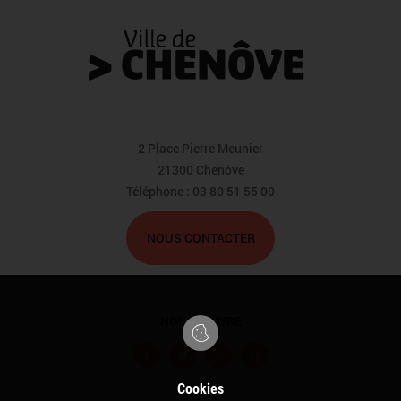
2 Place Pierre Meunier
21300 Chenôve
Téléphone : 03 80 51 55 00
NOUS CONTACTER
NOUS SUIVRE
F
T
I
L
a
w
n
i
Cookies