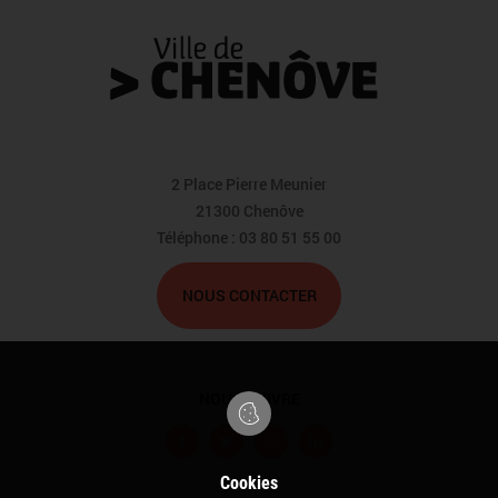
2 Place Pierre Meunier
21300 Chenôve
Téléphone : 03 80 51 55 00
NOUS CONTACTER
NOUS SUIVRE
F
T
I
L
a
w
n
i
Cookies